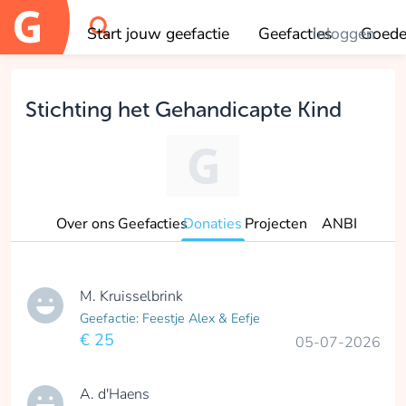
Start jouw geefactie
Geefacties
Inloggen
Goede
OK
Stichting het Gehandicapte Kind
Over ons
Geefacties
Donaties
Projecten
ANBI
M. Kruisselbrink
Geefactie: Feestje Alex & Eefje
€ 25
05-07-2026
A. d'Haens