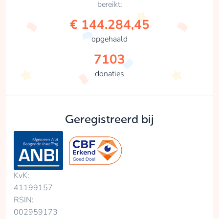
bereikt:
€ 144.284,45
opgehaald
7103
donaties
Geregistreerd bij
KvK:
41199157
RSIN:
002959173