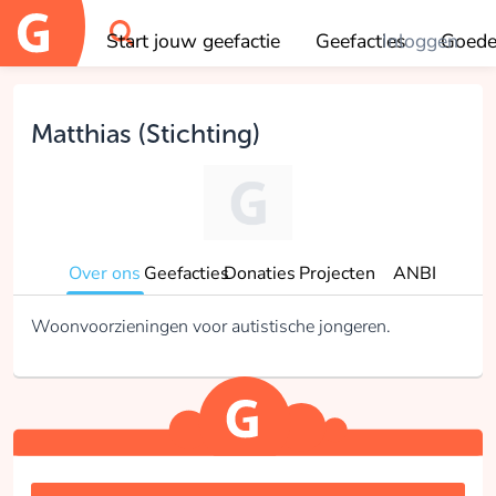
Start jouw geefactie
Geefacties
Inloggen
Goede
OK
Matthias (Stichting)
Over ons
Geefacties
Donaties
Projecten
ANBI
Woonvoorzieningen voor autistische jongeren.