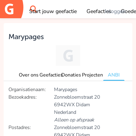
Start jouw geefactie
Geefacties
Inloggen
Goede
OK
Marypages
Over ons
Geefacties
Donaties
Projecten
ANBI
Organisatienaam:
Marypages
Bezoekadres:
Zonnebloemstraat 20
6942WX Didam
Nederland
Alleen op afspraak
Postadres:
Zonnebloemstraat 20
6942WX Didam