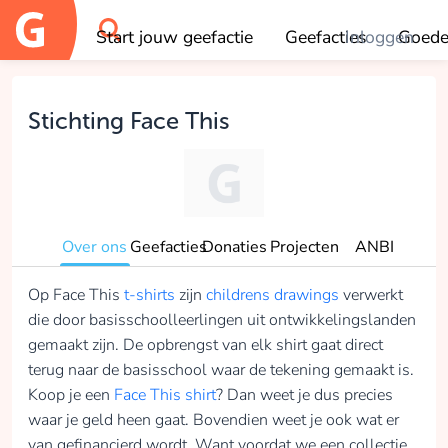
Start jouw geefactie
Geefacties
Inloggen
Goede
OK
Stichting Face This
Over ons
Geefacties
Donaties
Projecten
ANBI
Op Face This
t-shirts
zijn
childrens drawings
verwerkt
die door basisschoolleerlingen uit ontwikkelingslanden
gemaakt zijn. De opbrengst van elk shirt gaat direct
terug naar de basisschool waar de tekening gemaakt is.
Koop je een
Face This shirt
? Dan weet je dus precies
waar je geld heen gaat. Bovendien weet je ook wat er
van gefinancierd wordt. Want voordat we een collectie