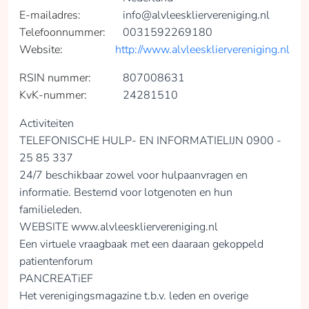
E-mailadres:
info@alvleeskliervereniging.nl
Telefoonnummer:
0031592269180
Website:
http://www.alvleeskliervereniging.nl
RSIN nummer:
807008631
KvK-nummer:
24281510
Activiteiten
TELEFONISCHE HULP- EN INFORMATIELIJN 0900 -
25 85 337
24/7 beschikbaar zowel voor hulpaanvragen en
informatie. Bestemd voor lotgenoten en hun
familieleden.
WEBSITE www.alvleeskliervereniging.nl
Een virtuele vraagbaak met een daaraan gekoppeld
patientenforum
PANCREATiEF
Het verenigingsmagazine t.b.v. leden en overige