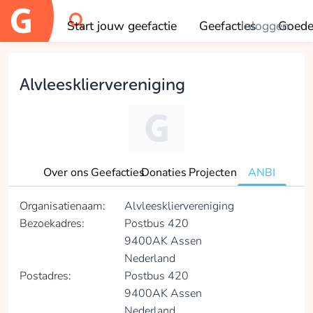
Start jouw geefactie
Geefacties
Inloggen
Goede
OK
Alvleeskliervereniging
Over ons
Geefacties
Donaties
Projecten
ANBI
Organisatienaam:
Alvleeskliervereniging
Bezoekadres:
Postbus 420
9400AK Assen
Nederland
Postadres:
Postbus 420
9400AK Assen
Nederland