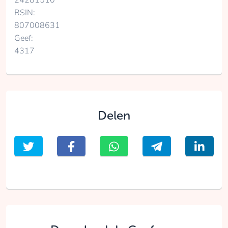
24281510
RSIN:
807008631
Geef:
4317
Delen