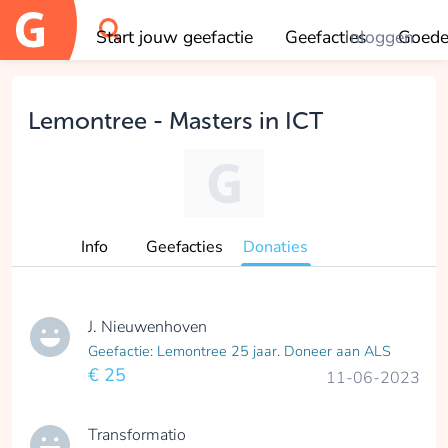
Start jouw geefactie
Geefacties
Inloggen
Goede
OK
Lemontree - Masters in ICT
Info
Geefacties
Donaties
J. Nieuwenhoven
Geefactie: Lemontree 25 jaar. Doneer aan ALS
€ 25
11-06-2023
Transformatio