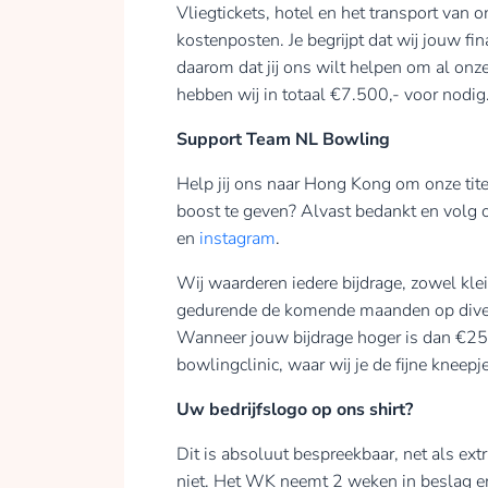
Vliegtickets, hotel en het transport van 
kostenposten. Je begrijpt dat wij jouw f
daarom dat jij ons wilt helpen om al onz
hebben wij in totaal €7.500,- voor nodig
Support Team NL Bowling
Help jij ons naar Hong Kong om onze tit
boost te geven? Alvast bedankt en volg 
en
instagram
.
Wij waarderen iedere bijdrage, zowel kle
gedurende de komende maanden op divers
Wanneer jouw bijdrage hoger is dan €250
bowlingclinic, waar wij je de fijne kneepje
Uw bedrijfslogo op ons shirt?
Dit is absoluut bespreekbaar, net als ext
niet. Het WK neemt 2 weken in beslag en