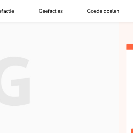
×
Aan wie wil je doneren?
factie
Geefacties
Goede doelen
OK
Sophie Gideonse
opgehaald
Doneren