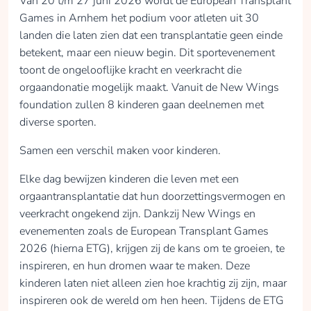
Van 20 t/m 27 juni 2026 wordt de European Transplant
Games in Arnhem het podium voor atleten uit 30
landen die laten zien dat een transplantatie geen einde
ief Sabelis
betekent, maar een nieuw begin. Dit sportevenement
Steun ief en de
toont de ongelooflijke kracht en veerkracht die
andere kinderen van
orgaandonatie mogelijk maakt. Vanuit de New Wings
New Wings
foundation zullen 8 kinderen gaan deelnemen met
Foundation opweg
diverse sporten.
naar de European
Transplant Games
Samen een verschil maken voor kinderen.
2026 in Arnhem, zo
Elke dag bewijzen kinderen die leven met een
kunnen we ze samen
orgaantransplantatie dat hun doorzettingsvermogen en
een onvergetelijke,
veerkracht ongekend zijn. Dankzij New Wings en
sportieve ervaring
evenementen zoals de European Transplant Games
meegeven ook omdat
2026 (hierna ETG), krijgen zij de kans om te groeien, te
sporten na
inspireren, en hun dromen waar te maken. Deze
transplantatie zo
belangrijk is ⛹‍♀️🏊🤾
kinderen laten niet alleen zien hoe krachtig zij zijn, maar
🧡
inspireren ook de wereld om hen heen. Tijdens de ETG