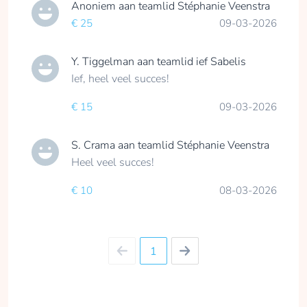
Anoniem
aan teamlid
Stéphanie Veenstra
mee en steun hun bij
de Europese
€ 25
09-03-2026
kampioenschappen
waar zij Nederland
Y. Tiggelman
aan teamlid
ief Sabelis
zullen
Ief, heel veel succes!
vertegenwoordigen!
€ 15
09-03-2026
opgehaald
S. Crama
aan teamlid
Stéphanie Veenstra
Doneren
Heel veel succes!
€ 10
08-03-2026
Indy Koelewijn
opgehaald
1
Doneren