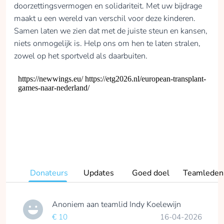
kunnen realiseren!
doorzettingsvermogen en solidariteit. Met uw bijdrage
maakt u een wereld van verschil voor deze kinderen.
opgehaald
Samen laten we zien dat met de juiste steun en kansen,
niets onmogelijk is. Help ons om hen te laten stralen,
Doneren
zowel op het sportveld als daarbuiten.
Sophie Badal
Sporten is belangrijk
om gezond te blijven.
Maar soms is dat niet
zo vanzelfsprekend
als je lijf niet
meewerkt. Gelukkig
Donateurs
Updates
Goed doel
Teamleden
is Sophie ondanks
haar transplantatie
grotendeels in staat
Anoniem
aan teamlid
Indy Koelewijn
geweest om te
€ 10
16-04-2026