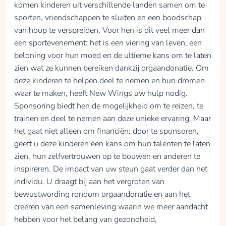
komen kinderen uit verschillende landen samen om te
opgehaald
sporten, vriendschappen te sluiten en een boodschap
van hoop te verspreiden. Voor hen is dit veel meer dan
Doneren
een sportevenement: het is een viering van leven, een
beloning voor hun moed en de ultieme kans om te laten
zien wat ze kunnen bereiken dankzij orgaandonatie. Om
deze kinderen te helpen deel te nemen en hun dromen
Maevi Jalhay
waar te maken, heeft New Wings uw hulp nodig.
Maévi heeft vorig jaar
Sponsoring biedt hen de mogelijkheid om te reizen, te
gezien en gevoeld
trainen en deel te nemen aan deze unieke ervaring. Maar
hoe geweldig het is
het gaat niet alleen om financiën: door te sponsoren,
om mee te doen aan
de WTG, dus
geeft u deze kinderen een kans om hun talenten te laten
deelnemen aan de
zien, hun zelfvertrouwen op te bouwen en anderen te
ETG is voor haar
inspireren. De impact van uw steun gaat verder dan het
vanzelfsprekend.
individu. U draagt bij aan het vergroten van
Help haar en haar
bewustwording rondom orgaandonatie en aan het
andere NewWings
creëren van een samenleving waarin we meer aandacht
helden om dit te
hebben voor het belang van gezondheid,