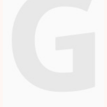
Doneren
Stéphanie Veenstra
Sporten na
transplantatie is heel
belangrijk. Wij willen
hier meer aandacht
voor. Voor mij is dit
ook belangrijk, omdat
ik me door sporten
fitter voel, ik ontmoet
nieuwe mensen en ik
wordt er gelukkiger
door. De ETG is
hiervoor een hele