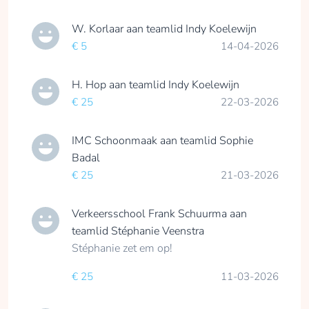
genieten van sport en
ze doet het dan ook
W. Korlaar
aan teamlid
Indy Koelewijn
graag!
€ 5
14-04-2026
De ETG geeft deze
groep kinderen de
kans om te laten zien
H. Hop
aan teamlid
Indy Koelewijn
wat ze kunnen
€ 25
22-03-2026
bereiken met al hun
strijdlust. Daarnaast
IMC Schoonmaak
aan teamlid
Sophie
genieten ze samen
Badal
met lotgenootjes van
€ 25
21-03-2026
het sporten, de
verbinding die hierin
Verkeersschool Frank Schuurma
aan
centraal staat en zijn
teamlid
Stéphanie Veenstra
ze supertrots op de
Stéphanie zet em op!
prachtige prestaties
die ze neerzetten.
€ 25
11-03-2026
Help deze groep
toppers een beetje