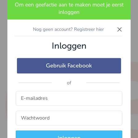
Om een geefactie aan te maken moet je eerst
inloggen
×
Nog geen account? Registreer hier
Inloggen
Gebruik Facebook
of