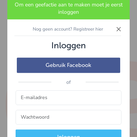
Om een geefactie aan te maken moet je eerst
inloggen
×
Nog geen account? Registreer hier
Inloggen
Gebruik Facebook
of