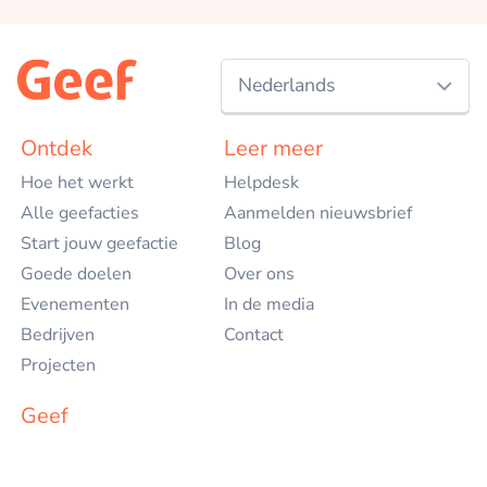
Nederlands
Nederlands
Ontdek
Leer meer
Hoe het werkt
Helpdesk
English
Alle geefacties
Aanmelden nieuwsbrief
Start jouw geefactie
Blog
Goede doelen
Over ons
Evenementen
In de media
Bedrijven
Contact
Projecten
Geef
Voor goede doelen
Voor particulieren