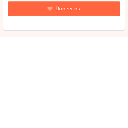
Doneer nu
De opbrengst van deze geefactie gaat naar het goede
doel:
LPB media