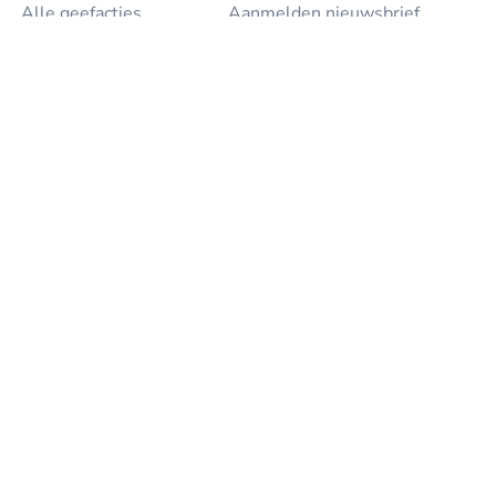
Alle geefacties
Aanmelden nieuwsbrief
Start jouw geefactie
Blog
Goede doelen
Over ons
Evenementen
In de media
Bedrijven
Contact
Projecten
Geef
Voor goede doelen
Voor particulieren
Voor bedrijven
Voor evenementen
Partners
Sitemap