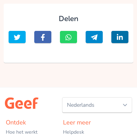
Delen
Nederlands
Nederlands
Ontdek
Leer meer
Hoe het werkt
Helpdesk
English