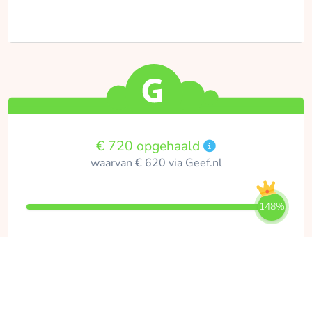
€ 720 opgehaald
waarvan € 620 via Geef.nl
148%
18
0
donaties
dagen te gaan