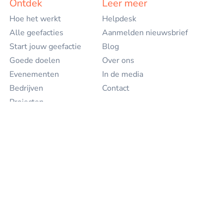
Ontdek
Leer meer
Hoe het werkt
Helpdesk
English
Alle geefacties
Aanmelden nieuwsbrief
Start jouw geefactie
Blog
Goede doelen
Over ons
Evenementen
In de media
Bedrijven
Contact
Projecten
Geef
Voor goede doelen
Voor particulieren
Voor bedrijven
Voor evenementen
Partners
Sitemap