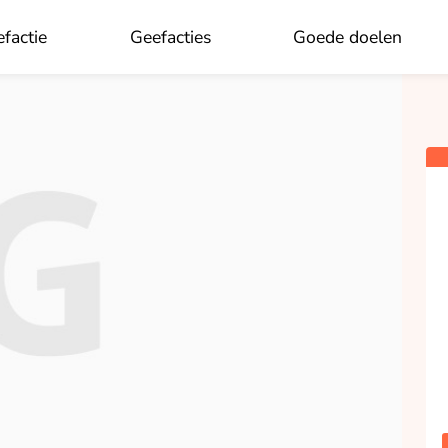
×
Aan wie wil je doneren?
factie
Geefacties
Goede doelen
OK
Anouk Smit
opgehaald
Doneren