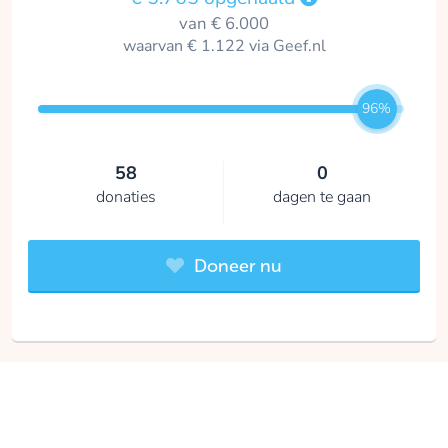
van € 6.000
waarvan € 1.122 via Geef.nl
96%
58
0
donaties
dagen te gaan
Doneer nu
De opbrengst van deze geefactie gaat naar het goede
doel: