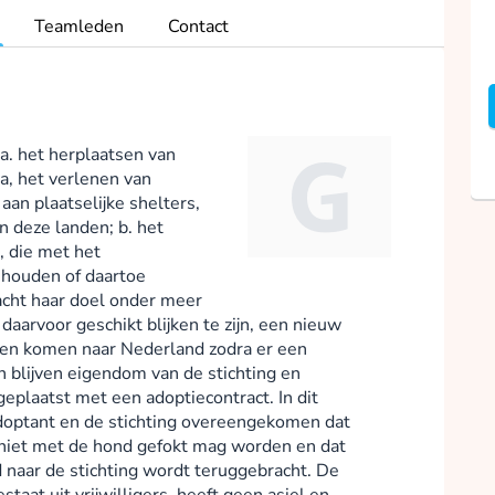
Teamleden
Contact
a. het herplaatsen van
a, het verlenen van
aan plaatselijke shelters,
n deze landen; b. het
, die met het
 houden of daartoe
racht haar doel onder meer
daarvoor geschikt blijken te zijn, een nieuw
den komen naar Nederland zodra er een
n blijven eigendom van de stichting en
eplaatst met een adoptiecontract. In dit
doptant en de stichting overeengekomen dat
 niet met de hond gefokt mag worden en dat
d naar de stichting wordt teruggebracht. De
aat uit vrijwilligers, heeft geen asiel en