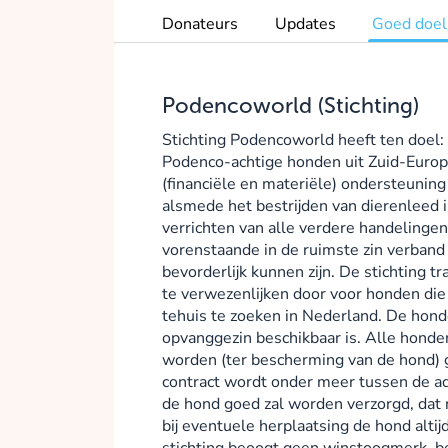
Donateurs
Updates
Goed doel
Podencoworld (Stichting)
Stichting Podencoworld heeft ten doel: 
Podenco-achtige honden uit Zuid-Europ
(financiële en materiële) ondersteuning 
alsmede het bestrijden van dierenleed i
verrichten van alle verdere handelingen
vorenstaande in de ruimste zin verband
bevorderlijk kunnen zijn. De stichting t
te verwezenlijken door voor honden die 
tehuis te zoeken in Nederland. De hon
opvanggezin beschikbaar is. Alle honde
worden (ter bescherming van de hond) g
contract wordt onder meer tussen de a
de hond goed zal worden verzorgd, dat
bij eventuele herplaatsing de hond altij
stichting beoogt geen winstoogmerk, best