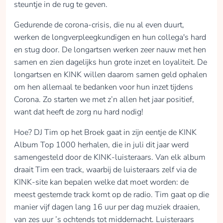
steuntje in de rug te geven.
Gedurende de corona-crisis, die nu al even duurt,
werken de longverpleegkundigen en hun collega's hard
en stug door. De longartsen werken zeer nauw met hen
samen en zien dagelijks hun grote inzet en loyaliteit. De
longartsen en KINK willen daarom samen geld ophalen
om hen allemaal te bedanken voor hun inzet tijdens
Corona. Zo starten we met z’n allen het jaar positief,
want dat heeft de zorg nu hard nodig!
Hoe? DJ Tim op het Broek gaat in zijn eentje de KINK
Album Top 1000 herhalen, die in juli dit jaar werd
samengesteld door de KINK-luisteraars. Van elk album
draait Tim een track, waarbij de luisteraars zelf via de
KINK-site kan bepalen welke dat moet worden: de
meest gestemde track komt op de radio. Tim gaat op die
manier vijf dagen lang 16 uur per dag muziek draaien,
van zes uur ’s ochtends tot middernacht. Luisteraars