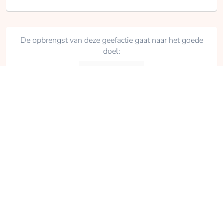
De opbrengst van deze geefactie gaat naar het goede
doel:
WensAmbulance Oost-Nederland
Delen