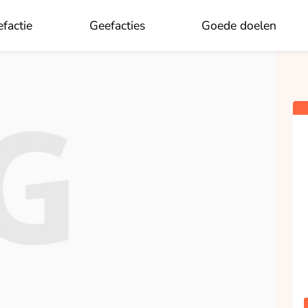
×
Aan wie wil je doneren?
factie
Geefacties
Goede doelen
OK
Ellen Kolman
opgehaald
Doneren