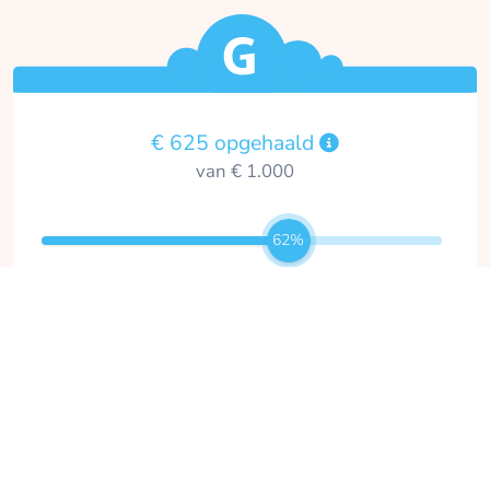
€ 625 opgehaald
van € 1.000
62%
26
0
donaties
dagen te gaan
Doneer nu