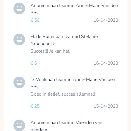
Anoniem
aan teamlid
Anne-Marie Van den
Hi, ik ben Baukje
Bos
Dirkzwager,
€ 50
16-04-2023
ergotherapeut bij
Rijndam Revalidatie.
H. de Ruiter
aan teamlid
Stefanie
Groenendijk
Sinds 1998 werk ik
Succes!!! Je kan het!
hier met zeer veel
plezier.
€ 5
16-04-2023
Momenteel
ondersteun ik vooral
D. Vonk
aan teamlid
Anne-Marie Van den
patiënten met niet
Bos
aangeboren
hersenletsel in hun
Goed initiatief, succes allemaal!
revalidatie-proces.
€ 25
15-04-2023
Er is in de afgelopen
jaren veel in de
revalidatie veranderd,
Anoniem
aan teamlid
Vrienden van
het doel is echter
Rijndam