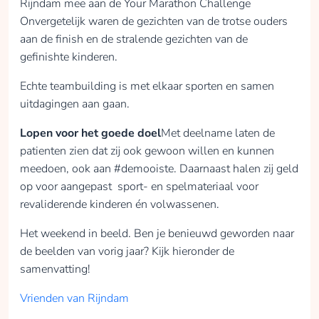
Rijndam mee aan de Your Marathon Challenge
technologische
Onvergetelijk waren de gezichten van de trotse ouders
aanpassingen en
aan de finish en de stralende gezichten van de
therapiemateriaal.
Deze middelen en
gefinishte kinderen.
materialen geven de
Echte teambuilding is met elkaar sporten en samen
patiënt meer kans op
uitdagingen aan gaan.
een beter herstel.
Hierbij geldt: Alle
Lopen voor het goede doel
Met deelname laten de
beetjes helpen! Alvast
patienten zien dat zij ook gewoon willen en kunnen
heel erg bedankt en
meedoen, ook aan #demooiste. Daarnaast halen zij geld
tot aan de finish!
op voor aangepast sport- en spelmateriaal voor
revaliderende kinderen én volwassenen.
opgehaald
Het weekend in beeld. Ben je benieuwd geworden naar
de beelden van vorig jaar? Kijk hieronder de
Doneren
samenvatting!
Vrienden van Rijndam