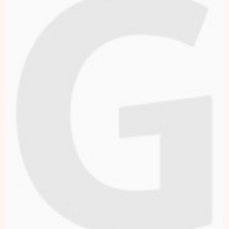
Ik ga dit jaar voor de
eerste keer de hele
marathon (42,195
km) lopen, natuurlijk
die van Rotterdam!
Het is iets wat ik nog
nooit eerder ervaren
heb én hierbij zal ik
het uiterste van
mezelf moeten
vragen. Dit is precies
wat onze patiënten
ook willen en durven
te doen tijdens hun
revalidatie. Elke
patiënt heeft een
bijzonder, heftig en
uniek verhaal. In de