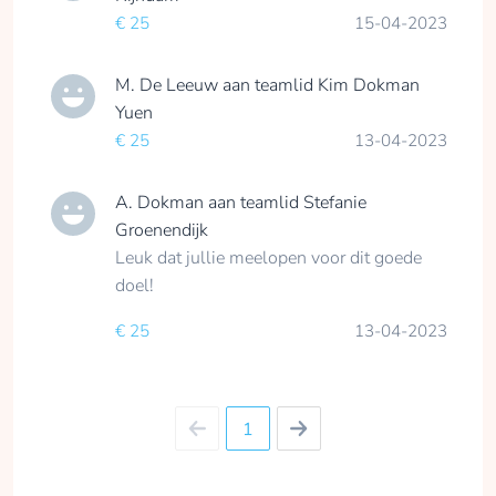
hetzelfde gebleven.
€ 25
15-04-2023
Samen met de patiënt
er naar toe werken
M. De Leeuw
aan teamlid
Kim Dokman
om zoveel mogelijk
Yuen
die activiteiten weer
€ 25
13-04-2023
uit te kunnen voeren
die voor hen zo
A. Dokman
aan teamlid
Stefanie
belangrijk zijn.
Groenendijk
Er wordt hard
Leuk dat jullie meelopen voor dit goede
gewerkt aan herstel,
het op een andere
doel!
manier aanpakken
€ 25
13-04-2023
van activiteiten of het
kunnen toepassen
van hulpmiddelen.
Wat fijn dat in
1
Nederland de
revalidatiezorg voor