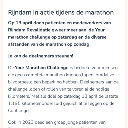
patiënt iets voor
elkaar krijgt, wat
Rijndam in actie tijdens de marathon
hij/zij maandenlang
niet kon, geeft mij dat
Op 13 april doen patienten en medewerkers van
een enorme kick,
Rijndam Revalidatie qweer meer aan de Your
kippenvel en een
marathon challenge op zaterdag en de diverse
trots gevoel.
afstanden van de marathon op zondag.
Ik ga de marathon
lopen om mijzelf
Je kan de deelnemers steunen!
volledig uit te dagen,
De
Your Marathon Challenge
is bedoeld voor mensen
net zoals mijn
die geen complete marathon kunnen lopen, omdat ze
patiënten dit elke dag
bijvoorbeeld een beperking hebben. Deelnemers aan de
opnieuw keihard
doen.
challenge lopen of rollen van te voren al de nodige
Hiermee hoop ik geld
kilometers. Met als doel op zaterdag 13 april de laatste
op te halen voor
1,195 kilometer onder luid gejuich af te leggen op de
'Vrienden van
Coolsingel.
Rijndam Revalidatie'
Ook in 2023 deed een groep jonge patienten van
voor innovatieve- en