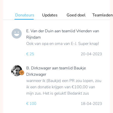
Challenge om zoveel
mogelijk geld op te
Donateurs
Updates
Goed doel
Teamleden
halen voor de
kinderrevalidatie van
Rijndam.
E. Van der Duin
aan teamlid
Vrienden van
Rijndam
Doe je ook mee?
Ook van opa en oma van E-J. Super knap!
Je wil toch dat ieder
kind mee kan doen
€ 25
20-04-2023
opgehaald
B. Dirkzwager
aan teamlid
Baukje
Dirkzwager
Doneren
wanneer ik (Baukje) een PR zou lopen, zou
ik een donatie krijgen van €100,00 van
mijn zus. Het is gelukt! Bedankt zus
Baukje Dirkzwager
€ 100
18-04-2023