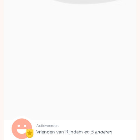
maandenlange
revalidatie knokken
de patiënten om zo
goed mogelijk met
hun beperkingen om
te gaan en hun
kwaliteit van leven te
verbeteren. Als
ergotherapeut mag ik
patiënten
ondersteunen in het
zo zelfstandig
mogelijk worden in
het dagelijks leven.
Dat is een echte
teamsport en een
ontzettende dankbare
Actievoerders
Vrienden van Rijndam
en 5 anderen
baan! Wanneer een