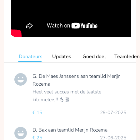
Donateurs
Updates
Goed doel
Teamleden
G. De Maes Janssens
aan teamlid
Merijn
Rozema
Heel veel succes met de laatste
kilometers!! 💪🏼
€ 15
29-07-2025
D. Bax
aan teamlid
Merijn Rozema
€ 25
27-06-2025