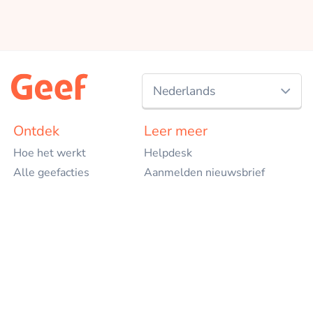
Nederlands
Nederlands
Ontdek
Leer meer
Hoe het werkt
Helpdesk
English
Alle geefacties
Aanmelden nieuwsbrief
Start jouw geefactie
Blog
Goede doelen
Over ons
Evenementen
In de media
Bedrijven
Contact
Projecten
Geef