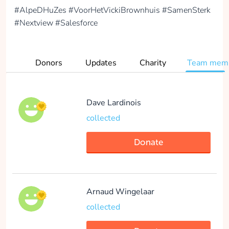
#AlpeDHuZes #VoorHetVickiBrownhuis #SamenSterk
Donate
#Nextview #Salesforce
Donors
Updates
Charity
Team mem
Simon van der
Sanden
Ik trap voor een voor
Dave Lardinois
het Vicky Brown huis
collected
collected
Donate
Donate
Arnaud Wingelaar
Ard Dunnink
collected
Met deze groep
willen we naast een