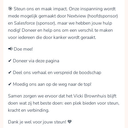
🎯 Steun ons en maak impact. Onze inspanning wordt
Donate
mede mogelijk gemaakt door Nextview (hoofdsponsor)
en Salesforce (sponsor), maar we hebben jouw hulp
nodig! Doneer en help ons om een verschil te maken
voor iedereen die door kanker wordt geraakt.
Ubay Mahfouz
📢 Doe mee!
collected
✔ Doneer via deze pagina
✔ Deel ons verhaal en verspreid de boodschap
Donate
✔ Moedig ons aan op de weg naar de top!
Samen zorgen we ervoor dat het Vicki Brownhuis blijft
doen wat zij het beste doen: een plek bieden voor steun,
Gert Jan Loonstra
kracht en verbinding.
collected
Dank je wel voor jouw steun! 💙