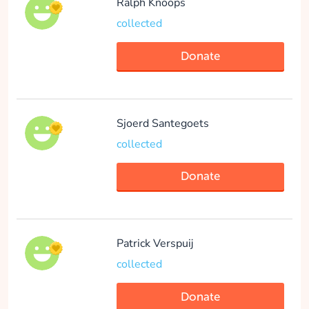
Ralph Knoops
collected
-anonymous- -
anonymous-
Donate
Ik trap voor het Vicky
Brownhuis✌️
collected
Sjoerd Santegoets
collected
Donate
Donate
Erwin Boeren
collected
Patrick Verspuij
collected
Donate
Donate