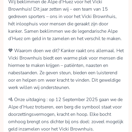
Wij beklimmen de Alpe d’Huez voor het Vicki
gemeenschap zoekt
Brownhuis! Dit jaar zetten wij – een team van 15
of juist ontspanning.
gedreven sporters – ons in voor het Vicki Brownhuis,
Een prachtig goed
hét inloophuis voor mensen die geraakt zijn door
doel dat ik graag
kanker. Samen beklimmen we de legendarische Alpe
steun door de
d’Huez om geld in te zamelen en het verschil te maken.
Nederlandse berg op
te rijden! Steun ons
💙 Waarom doen we dit? Kanker raakt ons allemaal. Het
en doneer wat je kan
Vicki Brownhuis biedt een warme plek voor mensen die
missen. Dank!
hiermee te maken krijgen – patiënten, naasten en
collected
nabestaanden. Ze geven steun, bieden een luisterend
oor en helpen om weer kracht te vinden. Dit geweldige
Donate
werk willen wij ondersteunen.
🚵 Onze uitdaging : op 12 September 2025 gaan we de
Alpe d’Huez trotseren, een berg die symbool staat voor
Hanne Pijpers
doorzettingsvermogen, kracht en hoop. Elke bocht
omhoog brengt ons dichter bij ons doel: zoveel mogelijk
collected
geld inzamelen voor het Vicki Brownhuis.