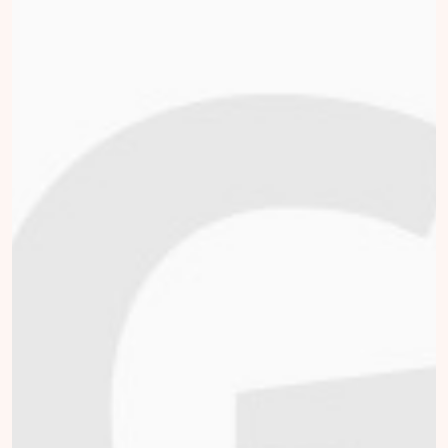
Tom Schellekens
collected
Donate
Erik Van de Water
collected
Donate