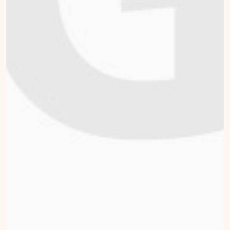
Ralph Knoops
collected
Donate
Sjoerd Santegoets
collected
Donate