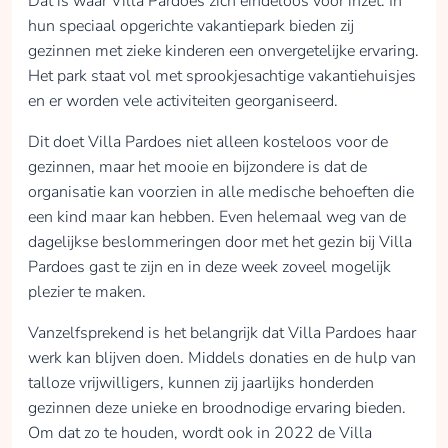
zo belangrijk wat
Dat is waar Villa Pardoes zich eindeloos voor inzet. In
Villa Pardoes doet.
hun speciaal opgerichte vakantiepark bieden zij
Ieder kind verdient
gezinnen met zieke kinderen een onvergetelijke ervaring.
een 'normale'
Het park staat vol met sprookjesachtige vakantiehuisjes
vakantie en een tijd
en er worden vele activiteiten georganiseerd.
om te genieten met
Dit doet Villa Pardoes niet alleen kosteloos voor de
het gezin en even niet
gezinnen, maar het mooie en bijzondere is dat de
te denken aan alles
wat er speelt in hun
organisatie kan voorzien in alle medische behoeften die
leven. Daar zorgt
een kind maar kan hebben. Even helemaal weg van de
Villa Pardoes voor en
dagelijkse beslommeringen door met het gezin bij Villa
het is heel mooi dat
Pardoes gast te zijn en in deze week zoveel mogelijk
wij daar met z'n alle
plezier te maken.
een steentje aan bij
Vanzelfsprekend is het belangrijk dat Villa Pardoes haar
kunnen dragen.
werk kan blijven doen. Middels donaties en de hulp van
collected
talloze vrijwilligers, kunnen zij jaarlijks honderden
gezinnen deze unieke en broodnodige ervaring bieden.
Donate
Om dat zo te houden, wordt ook in 2022 de Villa