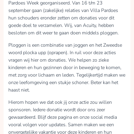
Pardoes Week georganiseerd. Van 16 t/m 23
september gaan (zakelijke) relaties van Villa Pardoes
hun schouders eronder zetten om donaties voor dit
Boudewijn van
goede doel te verzamelen. Wij, van Acuity, hebben
Rijnsoever
besloten om dit weer te gaan doen middels ploggen.
collected
Ploggen is een combinatie van joggen en het Zweedse
woord plocka upp (oprapen). In ruil voor deze acties
Donate
vragen wij hier om donaties. We helpen zo zieke
kinderen en hun gezinnen door in beweging te komen,
met zorg voor lichaam en leden. Tegelijkertijd maken we
onze leefomgeving een stukje schoner. Beter kan het
Esther Hensbergen
haast niet.
Net als vorig jaar
ondersteun ik graag
Hierom hopen we dat ook jij onze actie zou willen
het goede werk van
sponsoren. Iedere donatie wordt door ons zeer
Villa Pardoes. Ik ga
gewaardeerd. Blijf deze pagina en onze social media
daarom samen met
vooral volgen voor updates. Samen maken we een
mijn collega's
onvergetelijke vakantie voor deze kinderen en hun