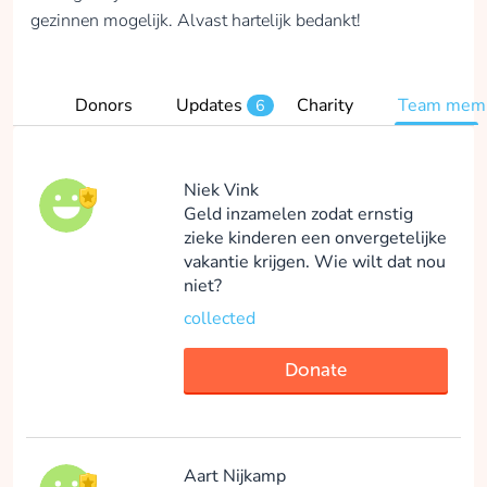
ploggen om deze
gezinnen mogelijk. Alvast hartelijk bedankt!
actie te ondersteunen.
Help je mij?
collected
Donors
Updates
Charity
Team mem
6
Donate
Niek Vink
Geld inzamelen zodat ernstig
zieke kinderen een onvergetelijke
Wilfred van Mill
vakantie krijgen. Wie wilt dat nou
3 vliegen in 1 klap:
niet?
een fantastisch doel
collected
ondersteunen, de
(woon)omgeving
Donate
opruimen door
zwerfvuil op te
ruimen en actief
buiten bezig te zijn al
Aart Nijkamp