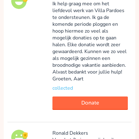
dan niet met anderen.
Ik help graag mee om het
Topactie. Let's go!
liefdevol werk van Villa Pardoes
collected
te ondersteunen. Ik ga de
komende periode ploggen en
hoop hiermee zo veel als
Donate
mogelijk donaties op te gaan
halen. Elke donatie wordt zeer
gewaardeerd. Kunnen we zo veel
als mogelijk gezinnen een
Acuity B.V.
broodnodige vakantie aanbieden.
Alvast bedankt voor jullie hulp!
collected
Groeten, Aart
collected
Donate
Donate
Ronald Dekkers