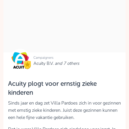
ontvangen.
collected
Donate
Stefanie van de Poel
Campaigners
De verhalen van de
Acuity B.V.
and 7 others
kinderen die bij Villa
Pardoes komen zijn
hartverscheurend. Dit
Acuity plogt voor ernstig zieke
wens je niemand toe.
kinderen
Deze gezinnen
kunnen door alle
Sinds jaar en dag zet Villa Pardoes zich in voor gezinnen
omstandigheden niet
met ernstig zieke kinderen. Juist deze gezinnen kunnen
normaal op vakantie
een hele fijne vakantie gebruiken.
gaan. Daarom is het