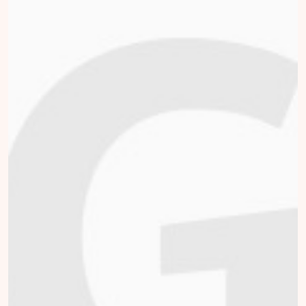
van Villa Pardoes te
ondersteunen. Ik ga
de komende periode
ploggen en hoop
hiermee zo veel als
mogelijk donaties op
te gaan halen. Elke
donatie wordt zeer
gewaardeerd. Kunnen
we zo veel als
mogelijk gezinnen
een broodnodige
vakantie aanbieden.
Alvast bedankt voor
jullie hulp! Groeten,
Aart
collected