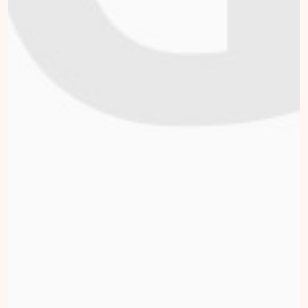
Donate
Ronald Dekkers
Voor het 2e jaar op rij
doe ik mee aan deze
actie. Het is altijd
hartverwarmend als
je bij Villa Pardoes
bent en ziet wat ze
betekenen voor de 12
gezinnen die iedere
week een verblijf
mogen hebben. Elke
donatie is
gewaardeerd en
wordt met blijdschap