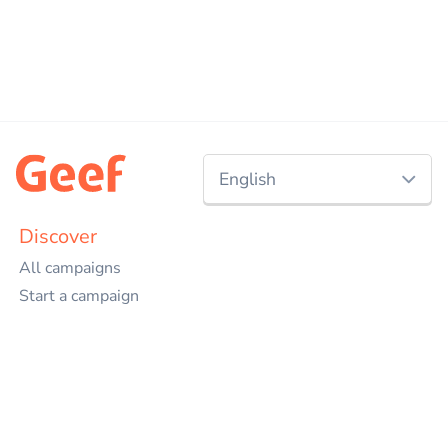
English
Nederlands
Discover
All campaigns
English
Start a campaign
Charities
Events
Projects
Companies