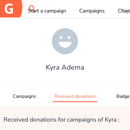
Start a campaign
Campaigns
Chari
Sig
OK
Kyra Adema
Campaigns
Received donations
Badge
Received donations for campaigns of Kyra :