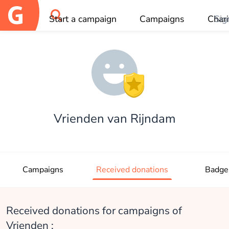
Start a campaign
Campaigns
Chari
Sig
OK
Vrienden van Rijndam
Campaigns
Received donations
Badge
Received donations for campaigns of
Vrienden :