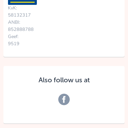
KvK:
58132317
ANBI:
852888788
Geef:
9519
Also follow us at