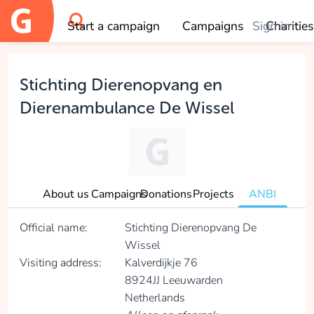
Start a campaign
Campaigns
Sign in
Charities
OK
Stichting Dierenopvang en
Dierenambulance De Wissel
About us
Campaigns
Donations
Projects
ANBI
Official name:
Stichting Dierenopvang De
Wissel
Visiting address:
Kalverdijkje 76
8924JJ Leeuwarden
Netherlands