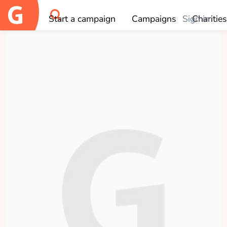
×
Who do you like to donate to?
Start a campaign
Campaigns
Sign in
Charities
OK
Peter en Addien
Joosse
collected
Donate