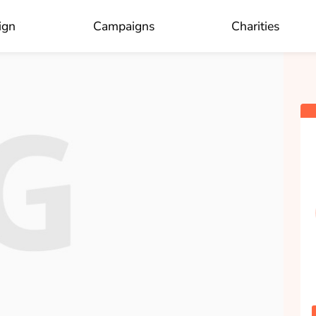
×
Who do you like to donate to?
ign
Campaigns
Charities
OK
Christiaan Verhaar
collected
Donate