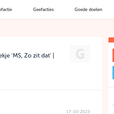
factie
Geefacties
Goede doelen
OK
e 'MS, Zo zit dat' |
17-10-2023