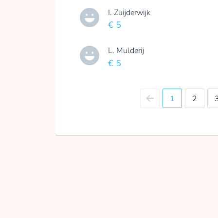
I. Zuijderwijk
€ 5
L. Mulderij
€ 5
1
2