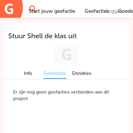
Start jouw geefactie
Geefacties
Inloggen
Goede
OK
Stuur Shell de klas uit
Info
Geefacties
Donaties
Er zijn nog geen geefacties verbonden aan dit
project