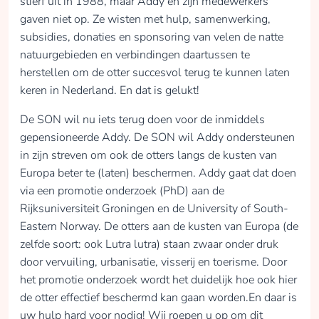
stierf uit in 1988, maar Addy en zijn medewerkers
gaven niet op. Ze wisten met hulp, samenwerking,
subsidies, donaties en sponsoring van velen de natte
natuurgebieden en verbindingen daartussen te
herstellen om de otter succesvol terug te kunnen laten
keren in Nederland. En dat is gelukt!
De SON wil nu iets terug doen voor de inmiddels
gepensioneerde Addy. De SON wil Addy ondersteunen
in zijn streven om ook de otters langs de kusten van
Europa beter te (laten) beschermen. Addy gaat dat doen
via een promotie onderzoek (PhD) aan de
Rijksuniversiteit Groningen en de University of South-
Eastern Norway. De otters aan de kusten van Europa (de
zelfde soort: ook Lutra lutra) staan zwaar onder druk
door vervuiling, urbanisatie, visserij en toerisme. Door
het promotie onderzoek wordt het duidelijk hoe ook hier
de otter effectief beschermd kan gaan worden.En daar is
uw hulp hard voor nodig! Wij roepen u op om dit