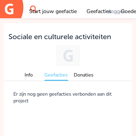
Start jouw geefactie
Geefacties
Inloggen
Goede
OK
Sociale en culturele activiteiten
Info
Geefacties
Donaties
Er zijn nog geen geefacties verbonden aan dit
project