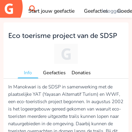
Start jouw geefactie
Geefacties
Inloggen
Goede
OK
Eco toerisme project van de SDSP
Info
Geefacties
Donaties
In Manokwari is de SDSP in samenwerking met de
plaatselijke YAT (Yayasan Alternatif Turism) en WWF,
een eco-toeristisch project begonnen. In augustus 2002
is het logeergebouw gereed gekomen van waaruit eco-
toeristen meerdere uitgezette trails kunnen lopen naar
natuurgebieden in de omgeving. Daarbij kunnen de
toeristen overnachten in dorpen langs de trails. Bij dit