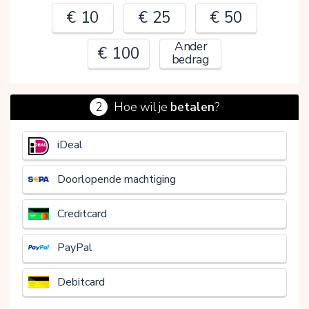
€ 10
€ 25
€ 50
Ander
€ 100
bedrag
2
Hoe wil je
betalen
?
€
iDeal
Doorlopende machtiging
Creditcard
PayPal
Debitcard