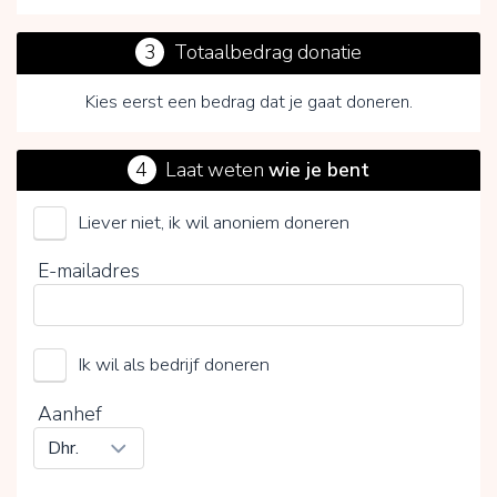
3
Totaalbedrag donatie
Kies eerst een bedrag dat je gaat doneren.
4
Laat weten
wie je bent
Liever niet, ik wil anoniem doneren
Help Burundi (Stichting)
E-mailadres
Kies je vrijwillige bijdrage
Ik wil als bedrijf doneren
15%
0%
20%
Aanhef