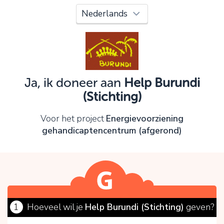
Oeps!
Je kunt nog niet verder vanwege:
Controleer en verbeter je invoer en probeer het
opnieuw.
Ja, ik doneer aan
Help Burundi
(Stichting)
OK
Voor het project
Energievoorziening
gehandicaptencentrum (afgerond)
1
Hoeveel wil je
Help Burundi (Stichting)
geven?