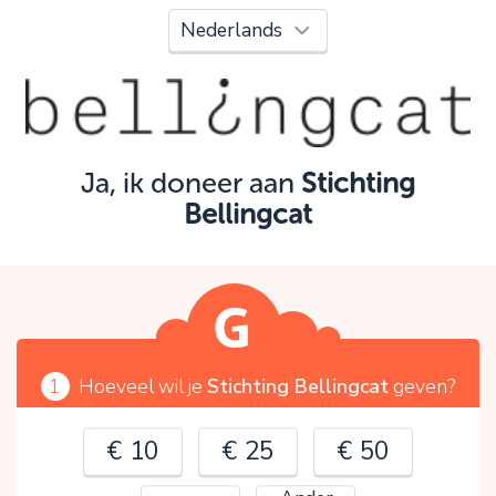
Oeps!
Je kunt nog niet verder vanwege:
Controleer en verbeter je invoer en probeer het
opnieuw.
Ja, ik doneer aan
Stichting
Bellingcat
OK
1
Hoeveel wil je
Stichting Bellingcat
geven?
€ 10
€ 25
€ 50