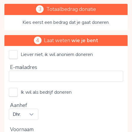
3
Totaalbedrag donatie
Kies eerst een bedrag dat je gaat doneren.
4
Laat weten
wie je bent
Liever niet, ik wil anoniem doneren
Stichting Bellingcat
E-mailadres
Kies je vrijwillige bijdrage
Ik wil als bedrijf doneren
15%
0%
20%
Aanhef
Voornaam