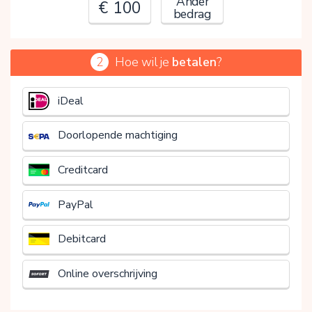
Ander
€ 100
bedrag
2
Hoe wil je
betalen
?
€
iDeal
Doorlopende machtiging
Creditcard
PayPal
Debitcard
Online overschrijving