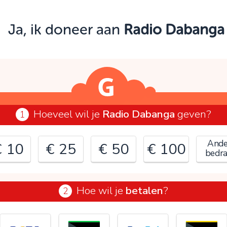
Oeps!
Ja, ik doneer aan
Radio Dabanga
e kunt nog niet verder vanwege:
ontroleer en verbeter je invoer en probeer het opnieuw.
OK
Hoeveel wil je
Radio Dabanga
geven?
1
Ande
€ 10
€ 25
€ 50
€ 100
bedr
Hoe wil je
betalen
?
2
€