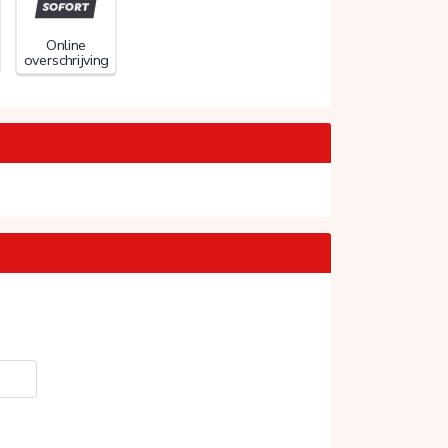
Online
overschrijving
20%