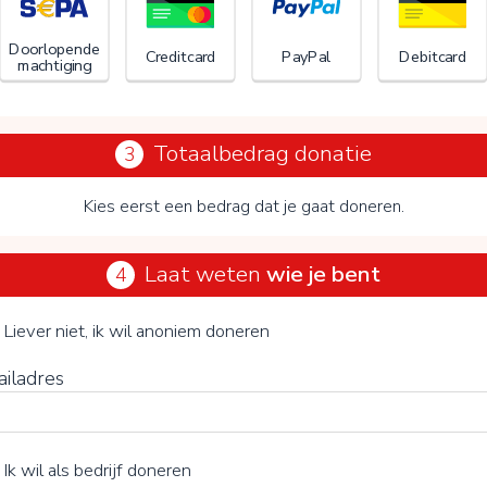
Doorlopende
Creditcard
PayPal
Debitcard
machtiging
Totaalbedrag donatie
3
Kies eerst een bedrag dat je gaat doneren.
Laat weten
wie je bent
4
Radio Dabanga
je vrijwillige bijdrage
Liever niet, ik wil anoniem doneren
ailadres
15%
Ik wil als bedrijf doneren