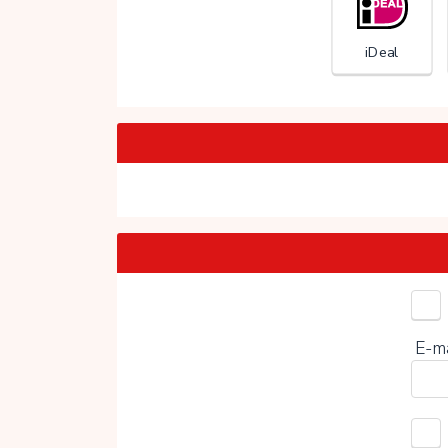
iDeal
Kies 
E-m
0%