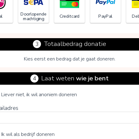
Doorlopende
al
Creditcard
PayPal
Deb
machtiging
Totaalbedrag donatie
3
Kies eerst een bedrag dat je gaat doneren.
Laat weten
wie je bent
4
Vrienden van Nieuw Spraeland
je vrijwillige bijdrage
Liever niet, ik wil anoniem doneren
ailadres
15%
Ik wil als bedrijf doneren