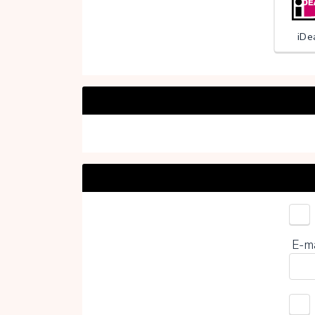
iDe
Kies 
E-m
0%