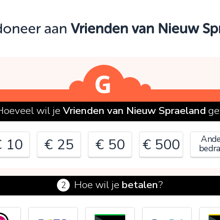
Oeps!
 doneer aan
Vrienden van Nieuw Sp
e kunt nog niet verder vanwege:
ontroleer en verbeter je invoer en probeer het opnieuw.
OK
Hoeveel wil je
Vrienden van Nieuw Spraeland
ge
Ande
€ 10
€ 25
€ 50
€ 500
bedr
Hoe wil je
betalen
?
2
€