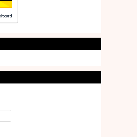
itcard
20%