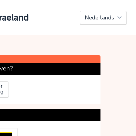
raeland
ven?
r
ag