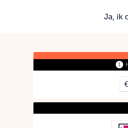
Ja, ik
J
C
1