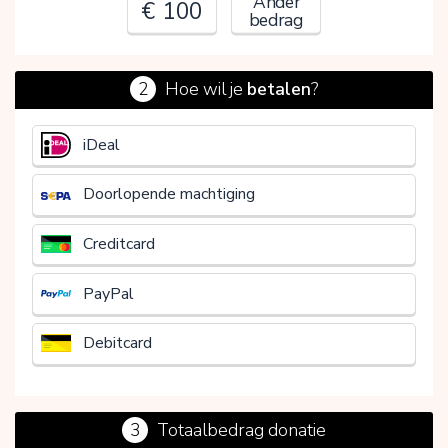
Ander
€ 100
bedrag
2
Hoe wil je
betalen
?
€
iDeal
Doorlopende machtiging
Creditcard
PayPal
Debitcard
3
Totaalbedrag donatie