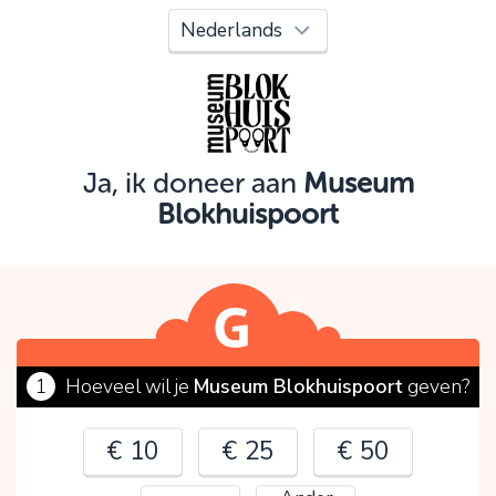
Oeps!
Je kunt nog niet verder vanwege:
Controleer en verbeter je invoer en probeer het
opnieuw.
Ja, ik doneer aan
Museum
Blokhuispoort
OK
1
Hoeveel wil je
Museum Blokhuispoort
geven?
€ 10
€ 25
€ 50