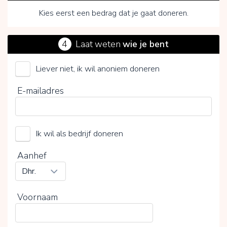
Kies eerst een bedrag dat je gaat doneren.
4
Laat weten
wie je bent
Liever niet, ik wil anoniem doneren
Museum Blokhuispoort
E-mailadres
Kies je vrijwillige bijdrage
Ik wil als bedrijf doneren
15%
0%
20%
Aanhef
Voornaam