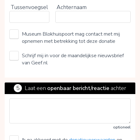
Tussenvoegsel
Achternaam
Museum Blokhuispoort mag contact met mij
opnemen met betrekking tot deze donatie
Schrijf mij in voor de maandelijkse nieuwsbrief
van Geef.nl
5
Laat een
openbaar bericht/reactie
achter
optioneel
Ik ga akkoord met de
donatievoorwaarden
en