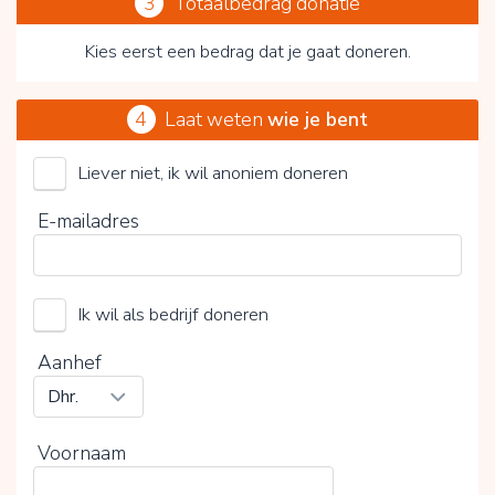
3
Totaalbedrag donatie
Kies eerst een bedrag dat je gaat doneren.
4
Laat weten
wie je bent
Liever niet, ik wil anoniem doneren
SPOTS - voor de wilde katachtigen
E-mailadres
Kies je vrijwillige bijdrage
Ik wil als bedrijf doneren
15%
0%
20%
Aanhef
Voornaam