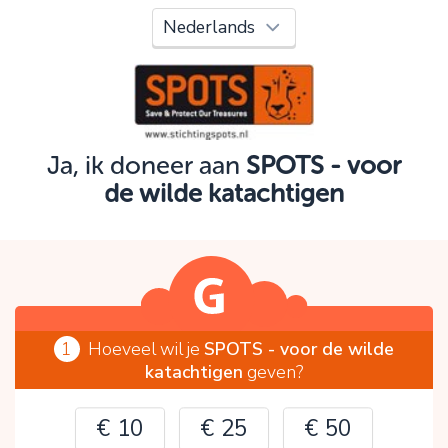
Oeps!
Je kunt nog niet verder vanwege:
Controleer en verbeter je invoer en probeer het
opnieuw.
Ja, ik doneer aan
SPOTS - voor
de wilde katachtigen
OK
1
Hoeveel wil je
SPOTS - voor de wilde
katachtigen
geven?
€ 10
€ 25
€ 50