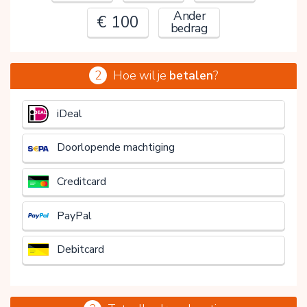
Ander
€ 100
bedrag
2
Hoe wil je
betalen
?
€
iDeal
Doorlopende machtiging
Creditcard
PayPal
Debitcard