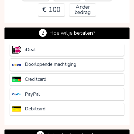
Ander
€ 100
bedrag
2
Hoe wil je
betalen
?
€
iDeal
Doorlopende machtiging
Creditcard
PayPal
Debitcard