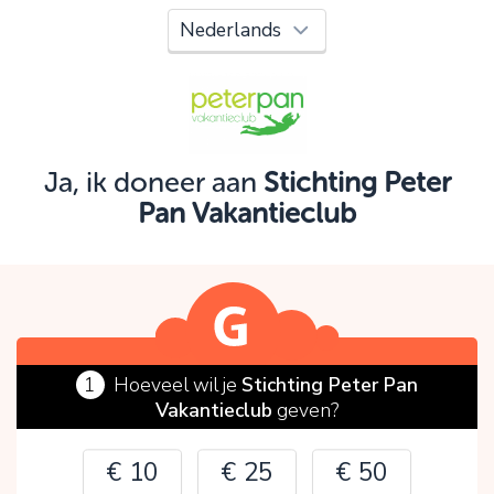
Oeps!
Je kunt nog niet verder vanwege:
Controleer en verbeter je invoer en probeer het
opnieuw.
Ja, ik doneer aan
Stichting Peter
Pan Vakantieclub
OK
1
Hoeveel wil je
Stichting Peter Pan
Vakantieclub
geven?
€ 10
€ 25
€ 50