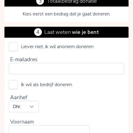
3
Totaalbedrag donatie
Kies eerst een bedrag dat je gaat doneren.
4
Laat weten
wie je bent
Liever niet, ik wil anoniem doneren
Stichting Peter Pan Vakantieclub
E-mailadres
Kies je vrijwillige bijdrage
Ik wil als bedrijf doneren
15%
0%
20%
Aanhef
Voornaam