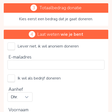
3
Totaalbedrag donatie
Kies eerst een bedrag dat je gaat doneren.
4
Laat weten
wie je bent
Liever niet, ik wil anoniem doneren
Jeugdeducatiefonds
E-mailadres
Kies je vrijwillige bijdrage
Ik wil als bedrijf doneren
15%
0%
20%
Aanhef
Voornaam