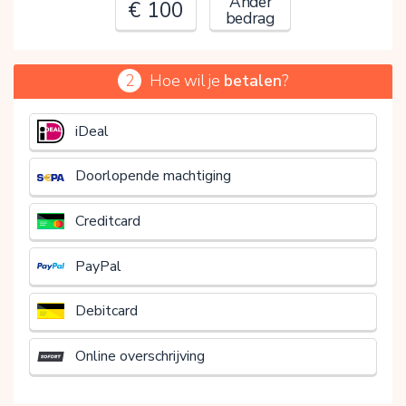
Ander
€ 100
bedrag
2
Hoe wil je
betalen
?
€
iDeal
Doorlopende machtiging
Creditcard
PayPal
Debitcard
Online overschrijving