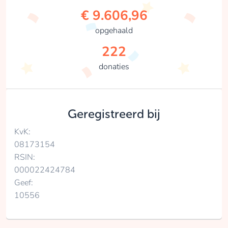
€ 9.606,96
opgehaald
222
donaties
Geregistreerd bij
KvK:
08173154
RSIN:
000022424784
Geef:
10556