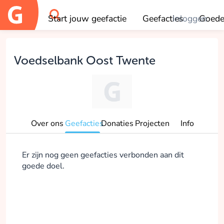
Start jouw geefactie
Geefacties
Inloggen
Goede
OK
Voedselbank Oost Twente
Over ons
Geefacties
Donaties
Projecten
Info
Er zijn nog geen geefacties verbonden aan dit
goede doel.