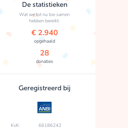
De statistieken
Wat we tot nu toe samen
hebben bereikt:
€ 2.940
opgehaald
28
donaties
Geregistreerd bij
KvK:
66186242