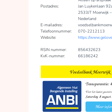
Alleen op afspraak
Postadres:
Jan Luykenlaan 92
2533JT Moerwijk 
Nederland
E-mailadres:
voedselbankmoerw
Telefoonnummer:
070-2212113
Website:
https://www.gelov
RSIN nummer:
856432623
KvK-nummer:
66186242