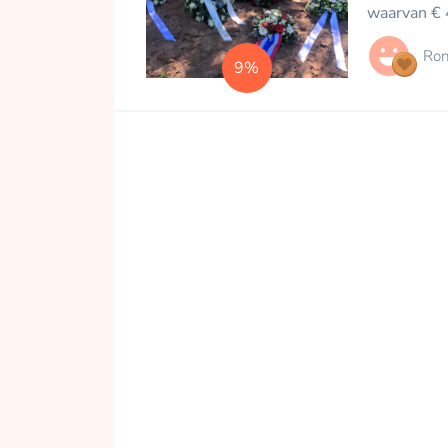
waarvan € 
Ron
9%