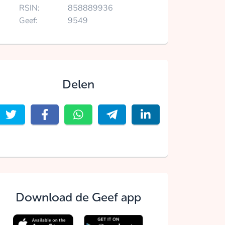
RSIN:
858889936
Geef:
9549
Delen
Download de Geef app