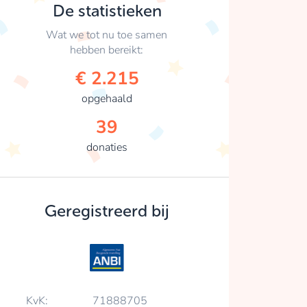
De statistieken
Wat we tot nu toe samen
hebben bereikt:
€ 2.215
opgehaald
39
donaties
Geregistreerd bij
KvK:
71888705