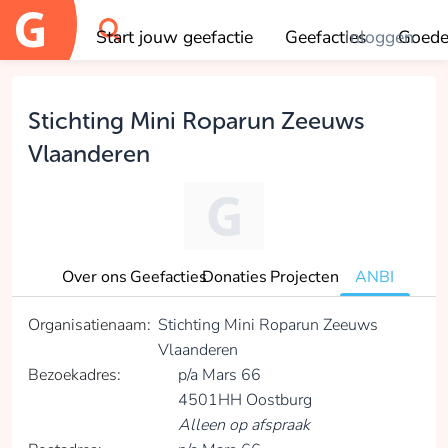
Start jouw geefactie
Geefacties
Inloggen
Goede
OK
Stichting Mini Roparun Zeeuws
Vlaanderen
Over ons
Geefacties
Donaties
Projecten
ANBI
Organisatienaam:
Stichting Mini Roparun Zeeuws
Vlaanderen
Bezoekadres:
p/a Mars 66
4501HH Oostburg
Alleen op afspraak