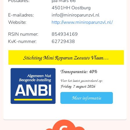
Postadres:
p/a Mars 66
4501HH Oostburg
E-mailadres:
info@miniroparunzvl.nl
Website:
http://www.miniroparunzvl.nl/
RSIN nummer:
854934169
KvK-nummer:
62729438